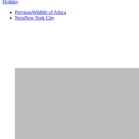
Holiday
Previous
Wildlife of Africa
Next
New York City