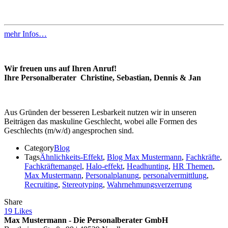
mehr Infos…
Wir freuen uns auf Ihren Anruf!
Ihre Personalberater Christine, Sebastian, Dennis & Jan
Aus Gründen der besseren Lesbarkeit nutzen wir in unseren
Beiträgen das maskuline Geschlecht, wobei alle Formen des
Geschlechts (m/w/d) angesprochen sind.
Category
Blog
Tags
Ähnlichkeits-Effekt
,
Blog Max Mustermann
,
Fachkräfte
,
Fachkräftemangel
,
Halo-effekt
,
Headhunting
,
HR Themen
,
Max Mustermann
,
Personalplanung
,
personalvermittlung
,
Recruiting
,
Stereotyping
,
Wahrnehmungsverzerrung
Share
19
Likes
Max Mustermann - Die Personalberater GmbH