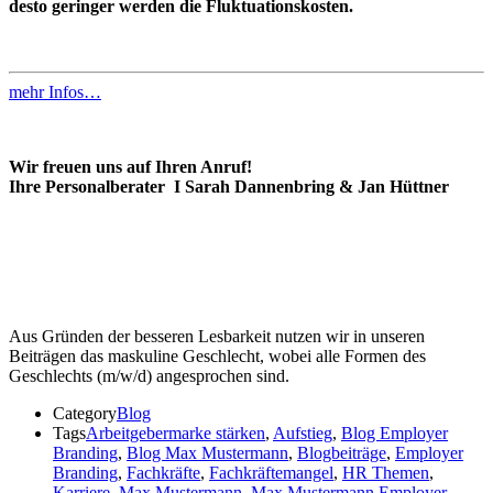
desto geringer werden die Fluktuationskosten.
mehr Infos…
Wir freuen uns auf Ihren Anruf!
Ihre Personalberater I Sarah Dannenbring & Jan Hüttner
Aus Gründen der besseren Lesbarkeit nutzen wir in unseren
Beiträgen das maskuline Geschlecht, wobei alle Formen des
Geschlechts (m/w/d) angesprochen sind.
Category
Blog
Tags
Arbeitgebermarke stärken
,
Aufstieg
,
Blog Employer
Branding
,
Blog Max Mustermann
,
Blogbeiträge
,
Employer
Branding
,
Fachkräfte
,
Fachkräftemangel
,
HR Themen
,
Karriere
,
Max Mustermann
,
Max Mustermann Employer