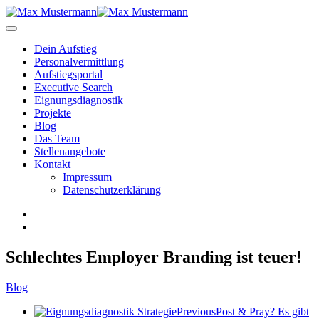
Dein Aufstieg
Personal­vermittlung
Aufstiegsportal
Executive Search
Eignungs­diagnostik
Projekte
Blog
Das Team
Stellenangebote
Kontakt
Impressum
Datenschutzerklärung
Schlechtes Employer Branding ist teuer!
Blog
Previous
Post & Pray? Es gibt